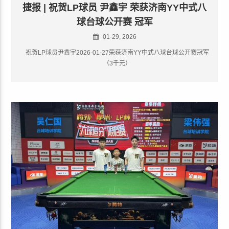
捷报 | 祝贺LP球员 尹鑫宇 荣获济南YY中式八
球台球公开赛 冠军
01-29, 2026
祝贺LP球员尹鑫宇2026-01-27荣获济南YY中式八球台球公开赛冠军
（3千元）