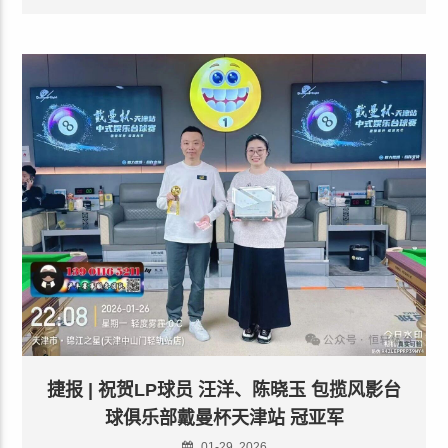
捷报 | 祝贺LP球员 汪洋、陈晓玉 包揽风影台
球俱乐部戴曼杯天津站 冠亚军
01-29, 2026