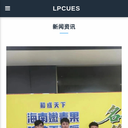
LPCUES
新闻资讯