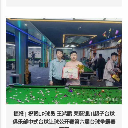
捷报 | 祝贺LP球员 王鸿鹏 荣获银川超子台球
俱乐部中式台球让球公开赛第六届台球争霸赛