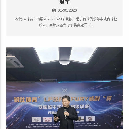
冠军
01-30, 2026
祝贺LP球员王鸿鹏2026-01-28荣获银川超子台球俱乐部中式台球让
球公开赛第六届台球争霸赛冠军（...