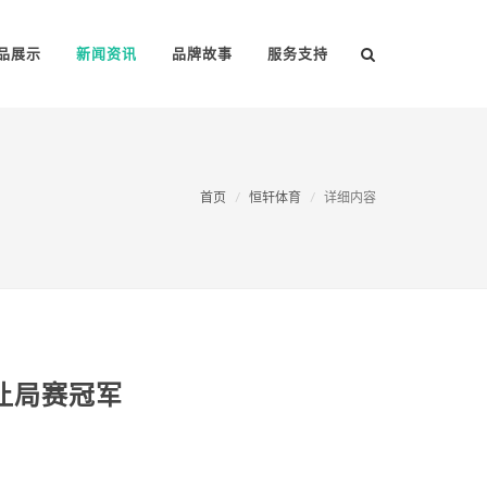
品展示
新闻资讯
品牌故事
服务支持
首页
恒轩体育
详细内容
局赛​冠军