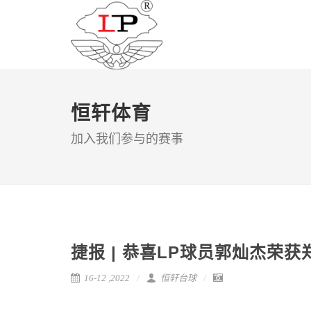
恒轩体育
加入我们参与的赛事
捷报 | 恭喜LP球员郭灿杰荣
16-12 ,2022
恒轩台球